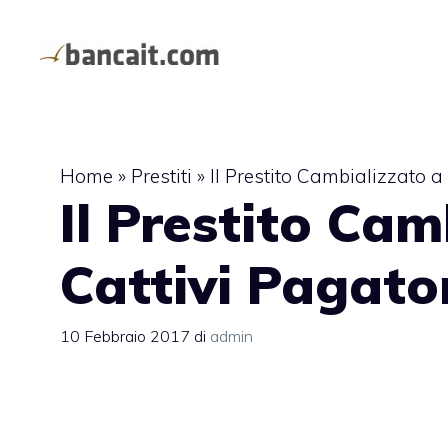
Vai
al
contenuto
Home
»
Prestiti
»
Il Prestito Cambializzato a
Il Prestito Cam
Cattivi Pagato
10 Febbraio 2017
di
admin