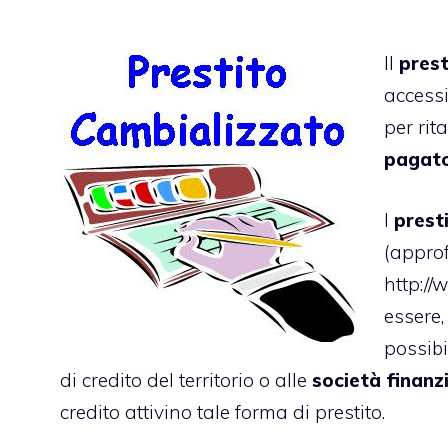
Il
prest
accessi
per rit
pagat
I
presti
(appro
http://
essere,
possibi
di credito del territorio o alle
società finanzi
credito attivino tale forma di prestito.