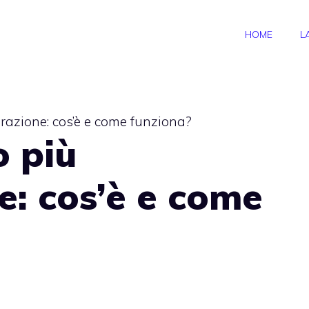
HOME
L
urazione: cos’è e come funziona?
o più
e: cos’è e come