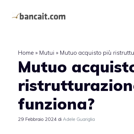
Vai
al
contenuto
Home
»
Mutui
»
Mutuo acquisto più ristrutt
Mutuo acquist
ristrutturazion
funziona?
29 Febbraio 2024
di
Adele Guariglia