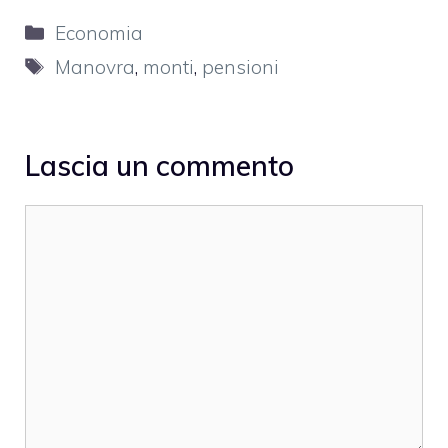
Categorie
Economia
Tag
Manovra
,
monti
,
pensioni
Lascia un commento
Commento