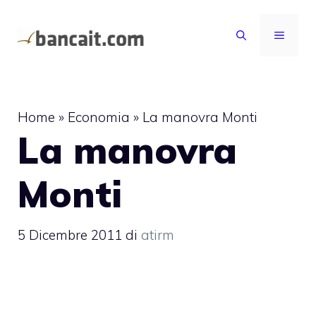
Vai
al
MENU
contenuto
Home
»
Economia
»
La manovra Monti
La manovra
Monti
5 Dicembre 2011
di
atirm