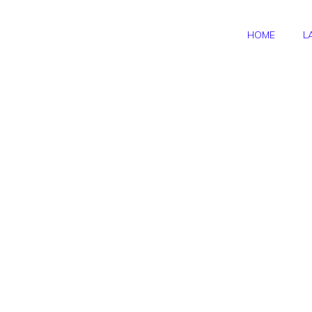
HOME
L
Carta Libra UBI
Banca:
estratto conto,
blocco e
assistenza