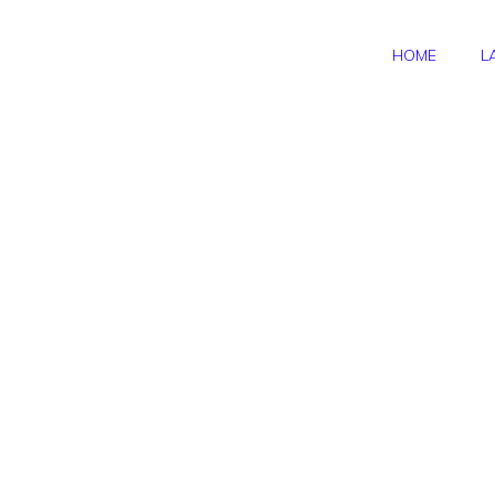
HOME
L
Tutti gli
scaglioni Irpef
2012-2013
Aliquote
immutate per gli